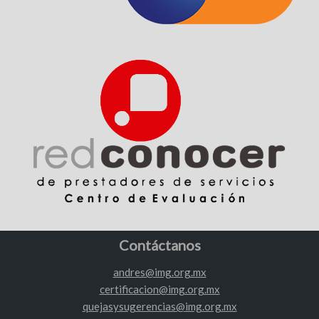
Contáctanos
andres@img.org.mx
certificacion@img.org.mx
quejasysugerencias@img.org.mx